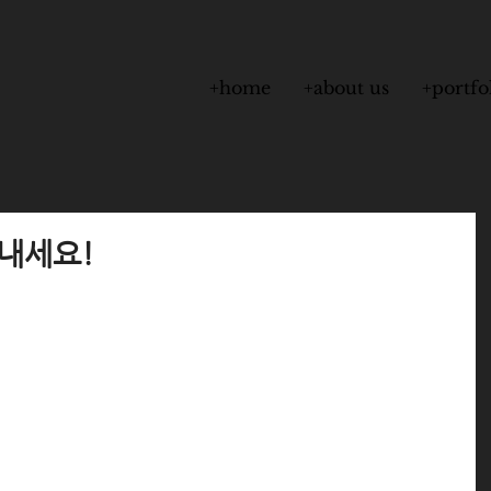
+home
+about us
+portfo
보내세요!